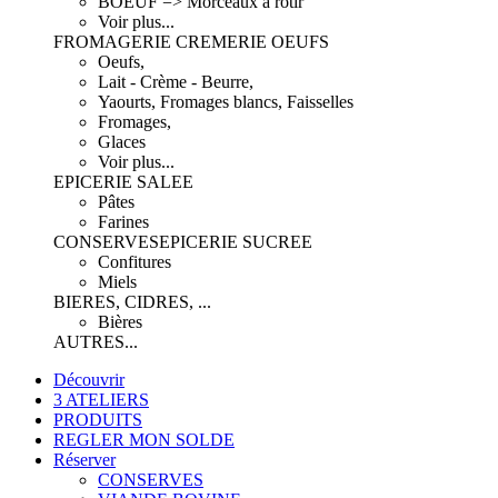
BOEUF => Morceaux à rôtir
Voir plus...
FROMAGERIE CREMERIE OEUFS
Oeufs,
Lait - Crème - Beurre,
Yaourts, Fromages blancs, Faisselles
Fromages,
Glaces
Voir plus...
EPICERIE SALEE
Pâtes
Farines
CONSERVES
EPICERIE SUCREE
Confitures
Miels
BIERES, CIDRES, ...
Bières
AUTRES...
Découvrir
3 ATELIERS
PRODUITS
REGLER MON SOLDE
Réserver
CONSERVES