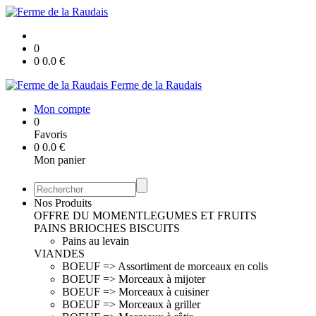
0
0
0.0
€
Ferme de la Raudais
Mon compte
0
Favoris
0
0.0
€
Mon panier
Nos Produits
OFFRE DU MOMENT
LEGUMES ET FRUITS
PAINS BRIOCHES BISCUITS
Pains au levain
VIANDES
BOEUF => Assortiment de morceaux en colis
BOEUF => Morceaux à mijoter
BOEUF => Morceaux à cuisiner
BOEUF => Morceaux à griller