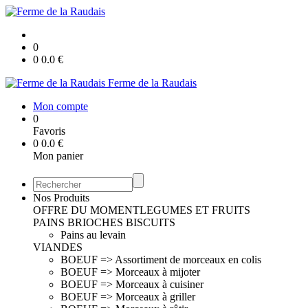
0
0
0.0
€
Ferme de la Raudais
Mon compte
0
Favoris
0
0.0
€
Mon panier
Nos Produits
OFFRE DU MOMENT
LEGUMES ET FRUITS
PAINS BRIOCHES BISCUITS
Pains au levain
VIANDES
BOEUF => Assortiment de morceaux en colis
BOEUF => Morceaux à mijoter
BOEUF => Morceaux à cuisiner
BOEUF => Morceaux à griller