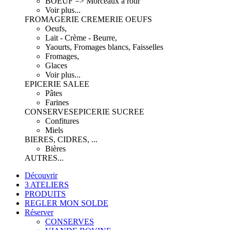
BOEUF => Morceaux à rôtir
Voir plus...
FROMAGERIE CREMERIE OEUFS
Oeufs,
Lait - Crème - Beurre,
Yaourts, Fromages blancs, Faisselles
Fromages,
Glaces
Voir plus...
EPICERIE SALEE
Pâtes
Farines
CONSERVES
EPICERIE SUCREE
Confitures
Miels
BIERES, CIDRES, ...
Bières
AUTRES...
Découvrir
3 ATELIERS
PRODUITS
REGLER MON SOLDE
Réserver
CONSERVES