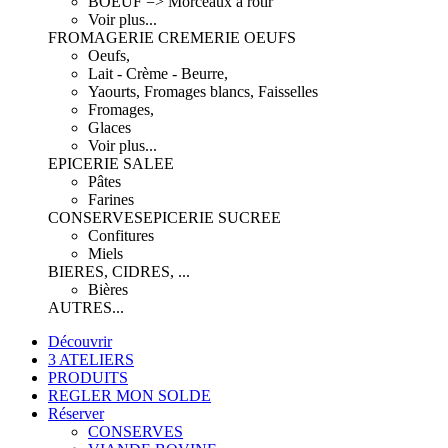
BOEUF => Morceaux à rôtir
Voir plus...
FROMAGERIE CREMERIE OEUFS
Oeufs,
Lait - Crème - Beurre,
Yaourts, Fromages blancs, Faisselles
Fromages,
Glaces
Voir plus...
EPICERIE SALEE
Pâtes
Farines
CONSERVES
EPICERIE SUCREE
Confitures
Miels
BIERES, CIDRES, ...
Bières
AUTRES...
Découvrir
3 ATELIERS
PRODUITS
REGLER MON SOLDE
Réserver
CONSERVES