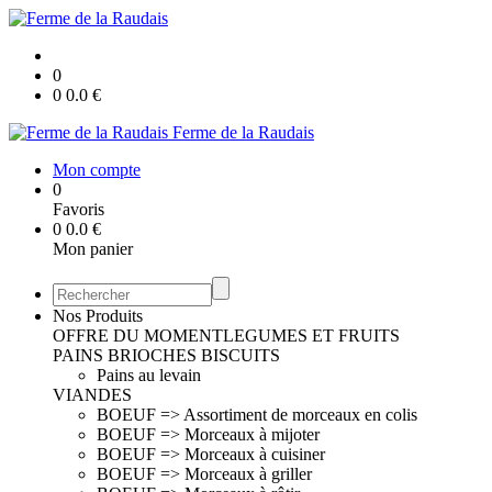
0
0
0.0
€
Ferme de la Raudais
Mon compte
0
Favoris
0
0.0
€
Mon panier
Nos Produits
OFFRE DU MOMENT
LEGUMES ET FRUITS
PAINS BRIOCHES BISCUITS
Pains au levain
VIANDES
BOEUF => Assortiment de morceaux en colis
BOEUF => Morceaux à mijoter
BOEUF => Morceaux à cuisiner
BOEUF => Morceaux à griller