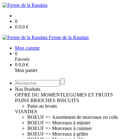
0
0
0.0
€
Ferme de la Raudais
Mon compte
0
Favoris
0
0.0
€
Mon panier
Nos Produits
OFFRE DU MOMENT
LEGUMES ET FRUITS
PAINS BRIOCHES BISCUITS
Pains au levain
VIANDES
BOEUF => Assortiment de morceaux en colis
BOEUF => Morceaux à mijoter
BOEUF => Morceaux à cuisiner
BOEUF => Morceaux à griller