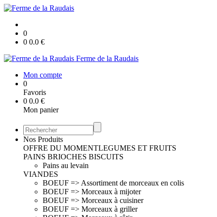
0
0
0.0
€
Ferme de la Raudais
Mon compte
0
Favoris
0
0.0
€
Mon panier
Nos Produits
OFFRE DU MOMENT
LEGUMES ET FRUITS
PAINS BRIOCHES BISCUITS
Pains au levain
VIANDES
BOEUF => Assortiment de morceaux en colis
BOEUF => Morceaux à mijoter
BOEUF => Morceaux à cuisiner
BOEUF => Morceaux à griller