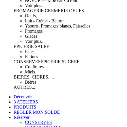
BOEUF => Morceaux à rôtir
Voir plus...
FROMAGERIE CREMERIE OEUFS
Oeufs,
Lait - Crème - Beurre,
Yaourts, Fromages blancs, Faisselles
Fromages,
Glaces
Voir plus...
EPICERIE SALEE
Pâtes
Farines
CONSERVES
EPICERIE SUCREE
Confitures
Miels
BIERES, CIDRES, ...
Bières
AUTRES...
Découvrir
3 ATELIERS
PRODUITS
REGLER MON SOLDE
Réserver
CONSERVES