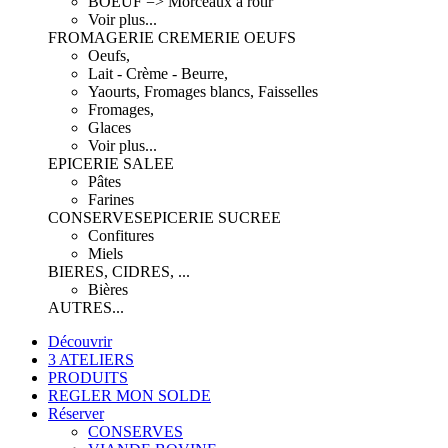
BOEUF => Morceaux à rôtir
Voir plus...
FROMAGERIE CREMERIE OEUFS
Oeufs,
Lait - Crème - Beurre,
Yaourts, Fromages blancs, Faisselles
Fromages,
Glaces
Voir plus...
EPICERIE SALEE
Pâtes
Farines
CONSERVES
EPICERIE SUCREE
Confitures
Miels
BIERES, CIDRES, ...
Bières
AUTRES...
Découvrir
3 ATELIERS
PRODUITS
REGLER MON SOLDE
Réserver
CONSERVES