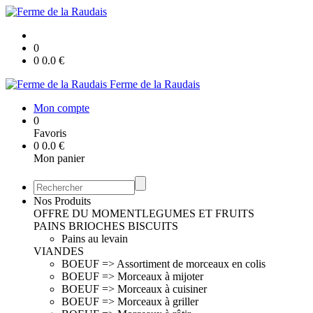
0
0
0.0
€
Ferme de la Raudais
Mon compte
0
Favoris
0
0.0
€
Mon panier
Nos Produits
OFFRE DU MOMENT
LEGUMES ET FRUITS
PAINS BRIOCHES BISCUITS
Pains au levain
VIANDES
BOEUF => Assortiment de morceaux en colis
BOEUF => Morceaux à mijoter
BOEUF => Morceaux à cuisiner
BOEUF => Morceaux à griller