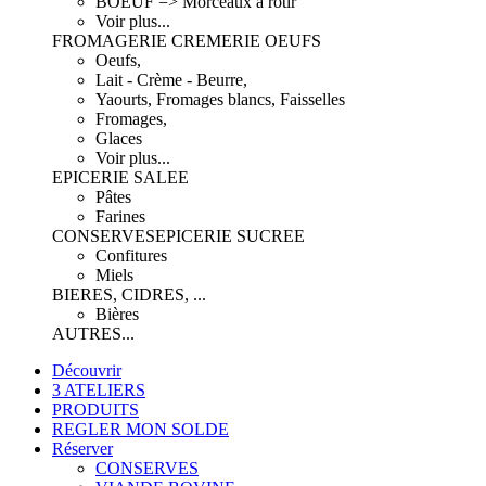
BOEUF => Morceaux à rôtir
Voir plus...
FROMAGERIE CREMERIE OEUFS
Oeufs,
Lait - Crème - Beurre,
Yaourts, Fromages blancs, Faisselles
Fromages,
Glaces
Voir plus...
EPICERIE SALEE
Pâtes
Farines
CONSERVES
EPICERIE SUCREE
Confitures
Miels
BIERES, CIDRES, ...
Bières
AUTRES...
Découvrir
3 ATELIERS
PRODUITS
REGLER MON SOLDE
Réserver
CONSERVES