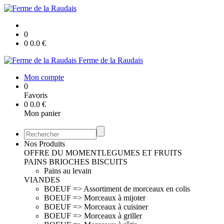
0
0
0.0
€
Ferme de la Raudais
Mon compte
0
Favoris
0
0.0
€
Mon panier
Nos Produits
OFFRE DU MOMENT
LEGUMES ET FRUITS
PAINS BRIOCHES BISCUITS
Pains au levain
VIANDES
BOEUF => Assortiment de morceaux en colis
BOEUF => Morceaux à mijoter
BOEUF => Morceaux à cuisiner
BOEUF => Morceaux à griller