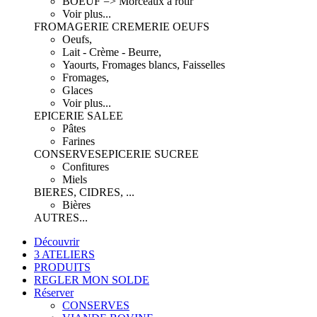
BOEUF => Morceaux à rôtir
Voir plus...
FROMAGERIE CREMERIE OEUFS
Oeufs,
Lait - Crème - Beurre,
Yaourts, Fromages blancs, Faisselles
Fromages,
Glaces
Voir plus...
EPICERIE SALEE
Pâtes
Farines
CONSERVES
EPICERIE SUCREE
Confitures
Miels
BIERES, CIDRES, ...
Bières
AUTRES...
Découvrir
3 ATELIERS
PRODUITS
REGLER MON SOLDE
Réserver
CONSERVES