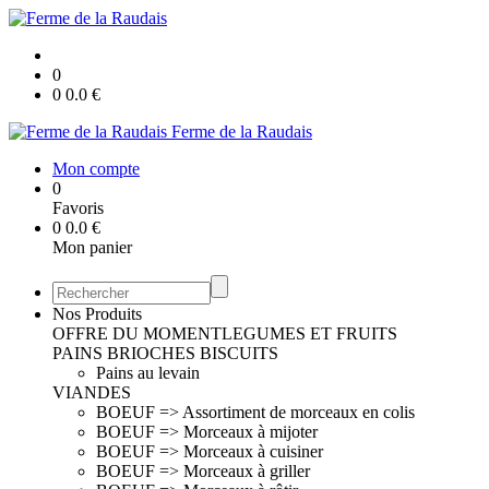
0
0
0.0
€
Ferme de la Raudais
Mon compte
0
Favoris
0
0.0
€
Mon panier
Nos Produits
OFFRE DU MOMENT
LEGUMES ET FRUITS
PAINS BRIOCHES BISCUITS
Pains au levain
VIANDES
BOEUF => Assortiment de morceaux en colis
BOEUF => Morceaux à mijoter
BOEUF => Morceaux à cuisiner
BOEUF => Morceaux à griller