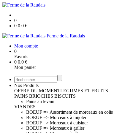
0
0
0.0
€
Ferme de la Raudais
Mon compte
0
Favoris
0
0.0
€
Mon panier
Nos Produits
OFFRE DU MOMENT
LEGUMES ET FRUITS
PAINS BRIOCHES BISCUITS
Pains au levain
VIANDES
BOEUF => Assortiment de morceaux en colis
BOEUF => Morceaux à mijoter
BOEUF => Morceaux à cuisiner
BOEUF => Morceaux à griller