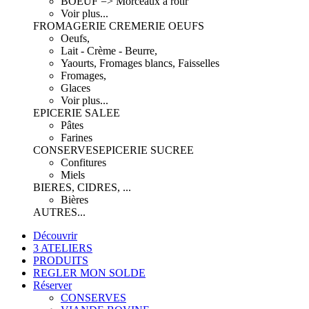
BOEUF => Morceaux à rôtir
Voir plus...
FROMAGERIE CREMERIE OEUFS
Oeufs,
Lait - Crème - Beurre,
Yaourts, Fromages blancs, Faisselles
Fromages,
Glaces
Voir plus...
EPICERIE SALEE
Pâtes
Farines
CONSERVES
EPICERIE SUCREE
Confitures
Miels
BIERES, CIDRES, ...
Bières
AUTRES...
Découvrir
3 ATELIERS
PRODUITS
REGLER MON SOLDE
Réserver
CONSERVES