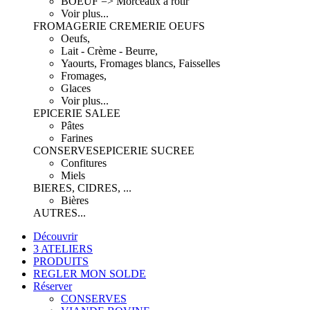
BOEUF => Morceaux à rôtir
Voir plus...
FROMAGERIE CREMERIE OEUFS
Oeufs,
Lait - Crème - Beurre,
Yaourts, Fromages blancs, Faisselles
Fromages,
Glaces
Voir plus...
EPICERIE SALEE
Pâtes
Farines
CONSERVES
EPICERIE SUCREE
Confitures
Miels
BIERES, CIDRES, ...
Bières
AUTRES...
Découvrir
3 ATELIERS
PRODUITS
REGLER MON SOLDE
Réserver
CONSERVES