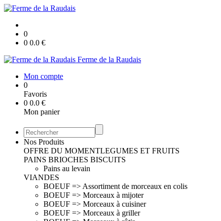
0
0
0.0
€
Ferme de la Raudais
Mon compte
0
Favoris
0
0.0
€
Mon panier
Nos Produits
OFFRE DU MOMENT
LEGUMES ET FRUITS
PAINS BRIOCHES BISCUITS
Pains au levain
VIANDES
BOEUF => Assortiment de morceaux en colis
BOEUF => Morceaux à mijoter
BOEUF => Morceaux à cuisiner
BOEUF => Morceaux à griller