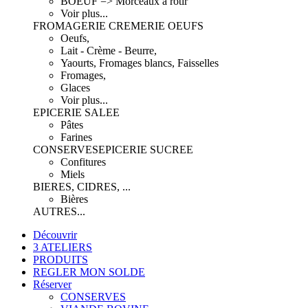
BOEUF => Morceaux à rôtir
Voir plus...
FROMAGERIE CREMERIE OEUFS
Oeufs,
Lait - Crème - Beurre,
Yaourts, Fromages blancs, Faisselles
Fromages,
Glaces
Voir plus...
EPICERIE SALEE
Pâtes
Farines
CONSERVES
EPICERIE SUCREE
Confitures
Miels
BIERES, CIDRES, ...
Bières
AUTRES...
Découvrir
3 ATELIERS
PRODUITS
REGLER MON SOLDE
Réserver
CONSERVES