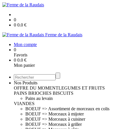
0
0
0.0
€
Ferme de la Raudais
Mon compte
0
Favoris
0
0.0
€
Mon panier
Nos Produits
OFFRE DU MOMENT
LEGUMES ET FRUITS
PAINS BRIOCHES BISCUITS
Pains au levain
VIANDES
BOEUF => Assortiment de morceaux en colis
BOEUF => Morceaux à mijoter
BOEUF => Morceaux à cuisiner
BOEUF => Morceaux à griller